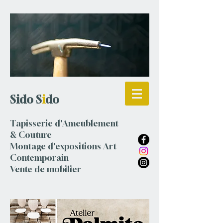
S
ido S
i
do
Tapisserie d'Ameublement
& Couture
Montage d'expositions Art
Contemporain
Vente de mobilier